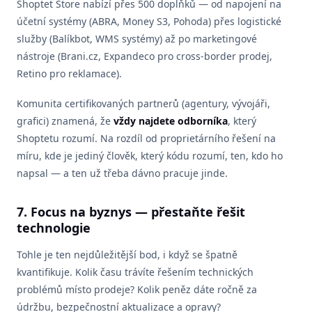
Shoptet Store nabízí přes 500 doplňků — od napojení na
účetní systémy (ABRA, Money S3, Pohoda) přes logistické
služby (Balíkbot, WMS systémy) až po marketingové
nástroje (Brani.cz, Expandeco pro cross-border prodej,
Retino pro reklamace).
Komunita certifikovaných partnerů (agentury, vývojáři,
grafici) znamená, že
vždy najdete odborníka
, který
Shoptetu rozumí. Na rozdíl od proprietárního řešení na
míru, kde je jediný člověk, který kódu rozumí, ten, kdo ho
napsal — a ten už třeba dávno pracuje jinde.
7. Focus na byznys — přestaňte řešit
technologie
Tohle je ten nejdůležitější bod, i když se špatně
kvantifikuje. Kolik času trávíte řešením technických
problémů místo prodeje? Kolik peněz dáte ročně za
údržbu, bezpečnostní aktualizace a opravy?