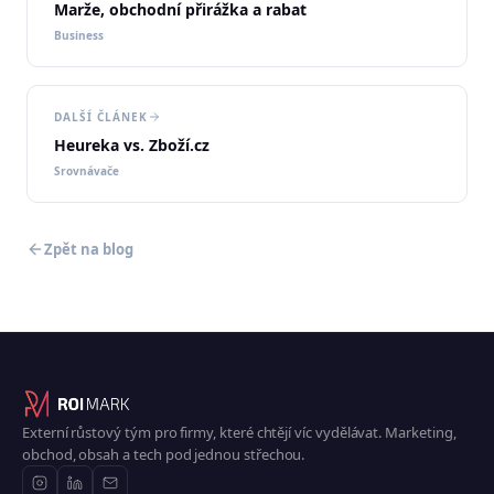
Marže, obchodní přirážka a rabat
Business
DALŠÍ ČLÁNEK
Heureka vs. Zboží.cz
Srovnávače
Zpět na blog
Externí růstový tým pro firmy, které chtějí víc vydělávat. Marketing,
obchod, obsah a tech pod jednou střechou.