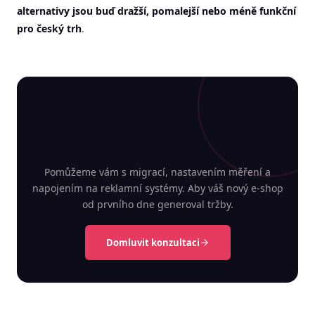
alternativy jsou buď dražší, pomalejší nebo méně funkční
pro český trh
.
Zvažujete přechod na Shoptet?
Pomůžeme vám s migrací, nastavením měření a
napojením na reklamní systémy. Aby váš nový e-shop
od prvního dne generoval tržby.
Domluvit konzultaci