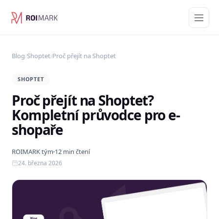
Blog
Shoptet
Proč přejít na Shoptet
/
/
SHOPTET
Proč přejít na Shoptet?
Kompletní průvodce pro e-
shopaře
ROIMARK tým
12 min čtení
24. března 2026