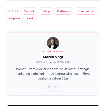
ŠTÍTKY
Shoptet
E-shop
Platforma
E-commerce
Migrace
SaaS
AUTOR ČLÁNKU
Marek Vogl
CEO & Founder, ROIMARK
Pomohu vám vydělat víc s tím, co už máte. Strategie,
marketing a obchod — pod jednou střechou, měřeno
penězi na vašem účtu.