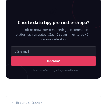
📬
Chcete další tipy pro růst e-shopu?
Praktické know-how o marketingu, e-commerce
platformách a strategii. Žádný spam — jen to, co vám
pomůže vydělat víc.
Odebírat
Odhlásit se můžete kdykoliv jedním klikem.
PŘEDCHOZÍ ČLÁNEK