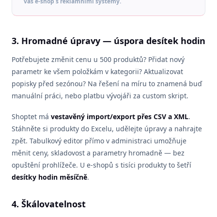
váš e-shop s reklamními systémy.
3. Hromadné úpravy — úspora desítek hodin
Potřebujete změnit cenu u 500 produktů? Přidat nový
parametr ke všem položkám v kategorii? Aktualizovat
popisky před sezónou? Na řešení na míru to znamená buď
manuální práci, nebo platbu vývojáři za custom skript.
Shoptet má
vestavěný import/export přes CSV a XML
.
Stáhněte si produkty do Excelu, udělejte úpravy a nahrajte
zpět. Tabulkový editor přímo v administraci umožňuje
měnit ceny, skladovost a parametry hromadně — bez
opuštění prohlížeče. U e-shopů s tisíci produkty to šetří
desítky hodin měsíčně
.
4. Škálovatelnost